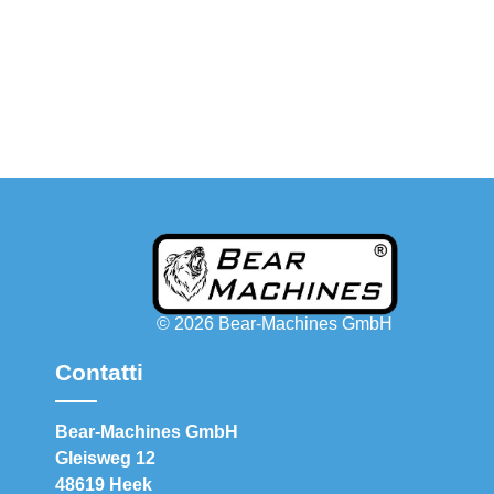
© 2026 Bear-Machines GmbH
Contatti
Bear-Machines GmbH
Gleisweg 12
48619 Heek