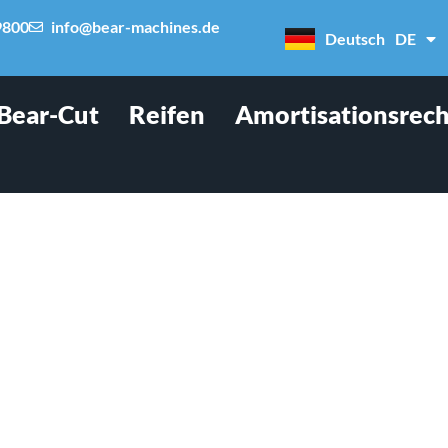
9800
info@bear-machines.de
Deutsch
DE
Italiano
IT
Bear-Cut
Reifen
Amortisationsrec