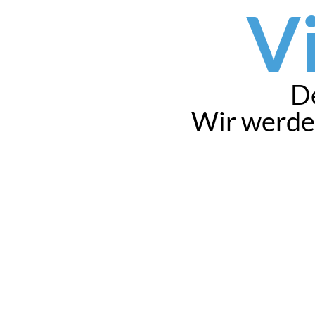
V
D
Wir werden