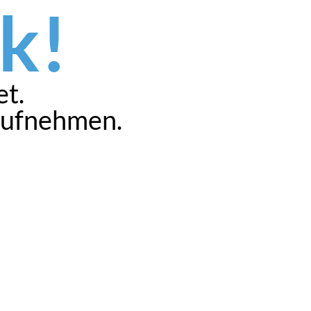
k!
t.
 aufnehmen.