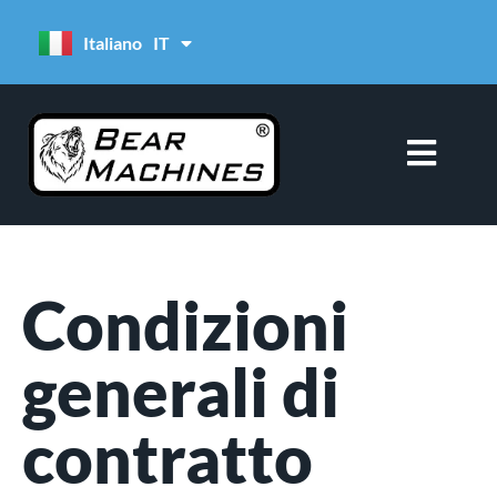
contenuto
Italiano
IT
Español
ES
Condizioni
generali di
contratto